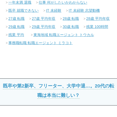
一年未満 退職
仕事 何がしたいかわからない
既卒 就職できない
IT 未経験
IT 未経験 志望動機
27歳 転職
27歳 平均年収
28歳 転職
28歳 平均年収
29歳 転職
29歳 平均年収
30歳 転職
残業 100時間
残業 平均
東海地域 転職エージェント トウカル
事務職転職 転職エージェント ミラコト
既卒や第2新卒、フリーター、大学中退…。20代の転
職は本当に難しい？