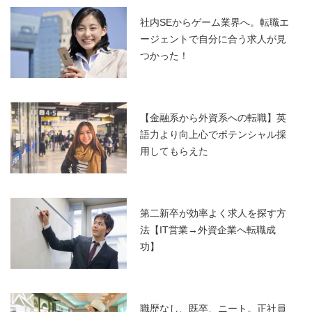
社内SEからゲーム業界へ。転職エ
ージェントで自分に合う求人が見
つかった！
【金融系から外資系への転職】英
語力より向上心でポテンシャル採
用してもらえた
第二新卒が効率よく求人を探す方
法【IT営業→外資企業へ転職成
功】
職歴なし、既卒、ニート。正社員