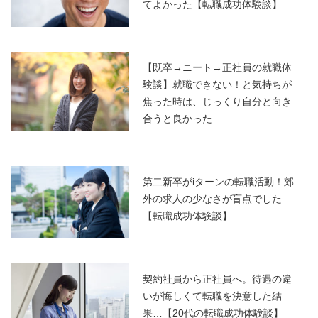
てよかった【転職成功体験談】
【既卒→ニート→正社員の就職体
験談】就職できない！と気持ちが
焦った時は、じっくり自分と向き
合うと良かった
第二新卒がiターンの転職活動！郊
外の求人の少なさが盲点でした…
【転職成功体験談】
契約社員から正社員へ。待遇の違
いが悔しくて転職を決意した結
果…【20代の転職成功体験談】