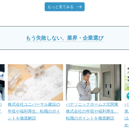
もっと見てみる
もう失敗しない、業界・企業選び
の
株式会社ユニバーサル建設の
パナソニックホームズ北関東
バ
イ
年収や福利厚生、転職のポイ
株式会社の年収や福利厚生、
第
ントを徹底解説
転職のポイントを徹底解説
は
め