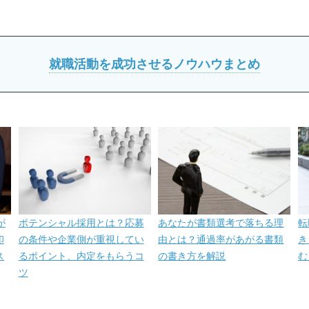
就職活動を成功させるノウハウまとめ
゙
ポテンシャル採用とは？応募
あなたが書類選考で落ちる理
転
印
の条件や企業側が重視してい
由とは？通過率があがる書類
き
ス
るポイント、内定をもらうコ
の書き方を解説
む
ツ