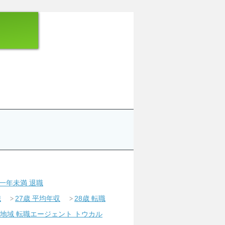
一年未満 退職
職
27歳 平均年収
28歳 転職
地域 転職エージェント トウカル