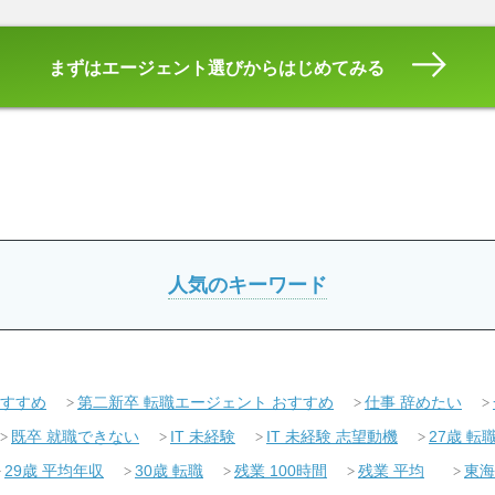
まずはエージェント選びからはじめてみる
人気のキーワード
おすすめ
第二新卒 転職エージェント おすすめ
仕事 辞めたい
既卒 就職できない
IT 未経験
IT 未経験 志望動機
27歳 転
29歳 平均年収
30歳 転職
残業 100時間
残業 平均
東海