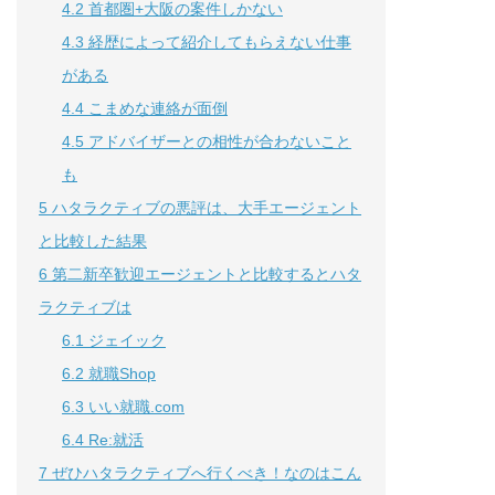
4.2
首都圏+大阪の案件しかない
4.3
経歴によって紹介してもらえない仕事
がある
4.4
こまめな連絡が面倒
4.5
アドバイザーとの相性が合わないこと
も
5
ハタラクティブの悪評は、大手エージェント
と比較した結果
6
第二新卒歓迎エージェントと比較するとハタ
ラクティブは
6.1
ジェイック
6.2
就職Shop
6.3
いい就職.com
6.4
Re:就活
7
ぜひハタラクティブへ行くべき！なのはこん