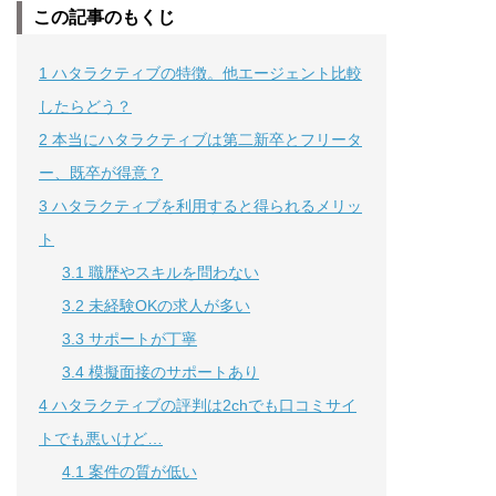
この記事のもくじ
1
ハタラクティブの特徴。他エージェント比較
したらどう？
2
本当にハタラクティブは第二新卒とフリータ
ー、既卒が得意？
3
ハタラクティブを利用すると得られるメリッ
ト
3.1
職歴やスキルを問わない
3.2
未経験OKの求人が多い
3.3
サポートが丁寧
3.4
模擬面接のサポートあり
4
ハタラクティブの評判は2chでも口コミサイ
トでも悪いけど…
4.1
案件の質が低い