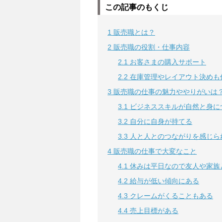
この記事のもくじ
1
販売職とは？
2
販売職の役割・仕事内容
2.1
お客さまの購入サポート
2.2
在庫管理やレイアウト決めも
3
販売職の仕事の魅力ややりがいは
3.1
ビジネススキルが自然と身に
3.2
自分に自身が持てる
3.3
人と人とのつながりを感じら
4
販売職の仕事で大変なこと
4.1
休みは平日なので友人や家族
4.2
給与が低い傾向にある
4.3
クレームがくることもある
4.4
売上目標がある