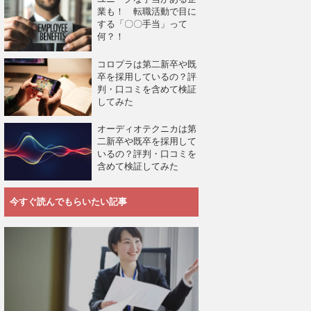
業も！ 転職活動で目に
する「〇〇手当」って
何？！
コロプラは第二新卒や既
卒を採用しているの？評
判・口コミを含めて検証
してみた
オーディオテクニカは第
二新卒や既卒を採用して
いるの？評判・口コミを
含めて検証してみた
今すぐ読んでもらいたい記事