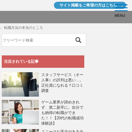
サイト掲載を
ご希望の方はこちら
MENU
ル、転職方法の本当のところ
注目されている記事
スタッフサービス（オー
人事）の評判は悪い…。
正社員になれる？口コミ
調査
ゲーム業界が諦めきれ
ず、第二新卒に。自分で
も納得の転職ができ
た！！【20代の転職成功
体験談】
ユニークな手当がある企