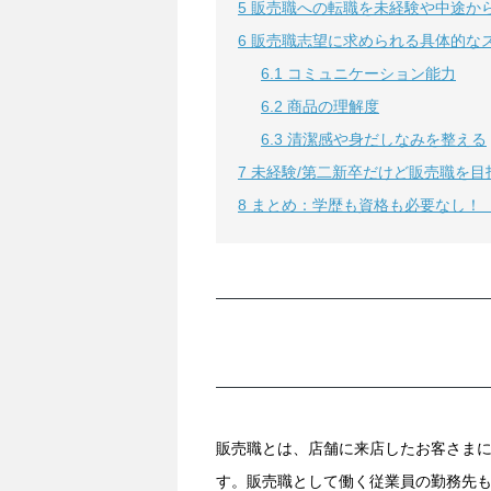
5
販売職への転職を未経験や中途か
6
販売職志望に求められる具体的な
6.1
コミュニケーション能力
6.2
商品の理解度
6.3
清潔感や身だしなみを整える
7
未経験/第二新卒だけど販売職を目
8
まとめ：学歴も資格も必要なし！
販売職とは、店舗に来店したお客さま
す。販売職として働く従業員の勤務先