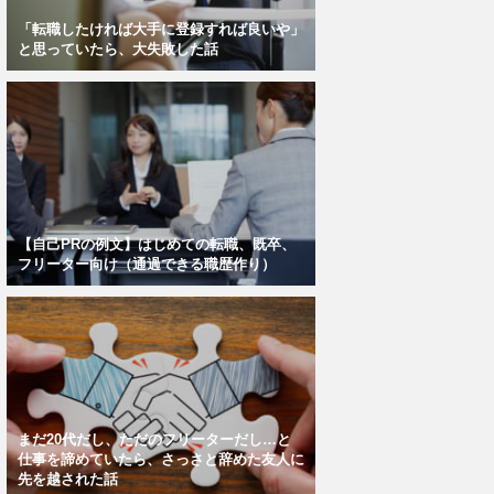
「転職したければ大手に登録すれば良いや」
と思っていたら、大失敗した話
【自己PRの例文】はじめての転職、既卒、
フリーター向け（通過できる職歴作り）
まだ20代だし、ただのフリーターだし…と
仕事を諦めていたら、さっさと辞めた友人に
先を越された話