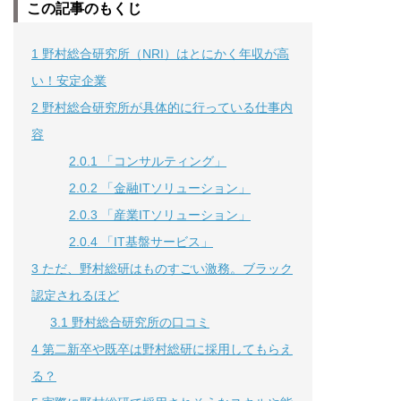
この記事のもくじ
1
野村総合研究所（NRI）はとにかく年収が高
い！安定企業
2
野村総合研究所が具体的に行っている仕事内
容
2.0.1
「コンサルティング」
2.0.2
「金融ITソリューション」
2.0.3
「産業ITソリューション」
2.0.4
「IT基盤サービス」
3
ただ、野村総研はものすごい激務。ブラック
認定されるほど
3.1
野村総合研究所の口コミ
4
第二新卒や既卒は野村総研に採用してもらえ
る？