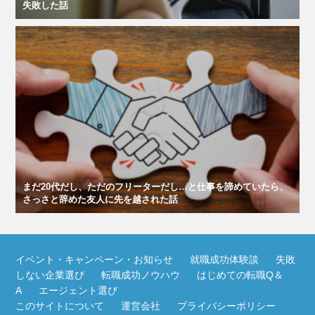
失敗した話
まだ20代だし、ただのフリーターだし…と仕事を諦めていたら、
さっさと辞めた友人に先を越された話
イベント・キャンペーン・お知らせ
就職成功体験談
失敗
しない企業選び
転職成功ノウハウ
はじめての転職Q＆
A
エージェント選び
このサイトについて
運営会社
プライバシーポリシー