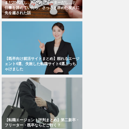
まだ20代だし、ただのフリーターだし…と
仕事を諦めていたら、さっさと辞めた友人に
先を越された話
【既卒向け就活サイトまとめ】頼れるエージ
ェント4選、失敗した転職サイト4選ぶっち
ゃけました
【転職エージェント評判まとめ】第二新卒・
フリーター・既卒ならどこ行く？