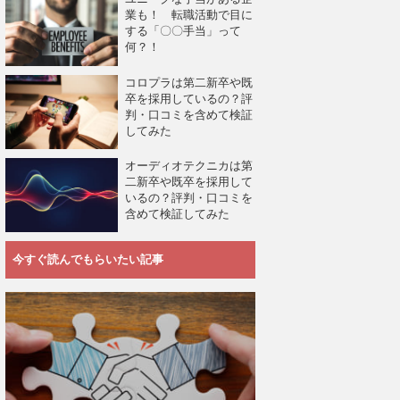
業も！ 転職活動で目に
する「〇〇手当」って
何？！
コロプラは第二新卒や既
卒を採用しているの？評
判・口コミを含めて検証
してみた
オーディオテクニカは第
二新卒や既卒を採用して
いるの？評判・口コミを
含めて検証してみた
今すぐ読んでもらいたい記事