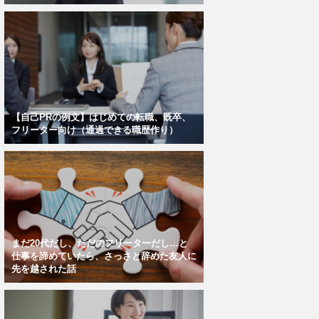
【自己PRの例文】はじめての転職、既卒、
フリーター向け（通過できる職歴作り）
まだ20代だし、ただのフリーターだし…と
仕事を諦めていたら、さっさと辞めた友人に
先を越された話