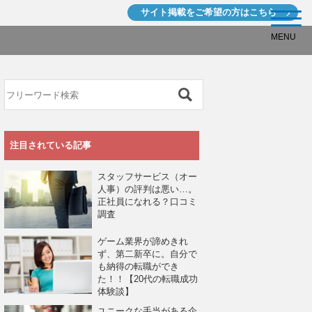
サイト掲載を
ご希望の方はこちら
MENU
注目されている記事
スタッフサービス（オー
人事）の評判は悪い…。
正社員になれる？口コミ
調査
ゲーム業界が諦めきれ
ず、第二新卒に。自分で
も納得の転職ができ
た！！【20代の転職成功
体験談】
ユニークな手当がある企