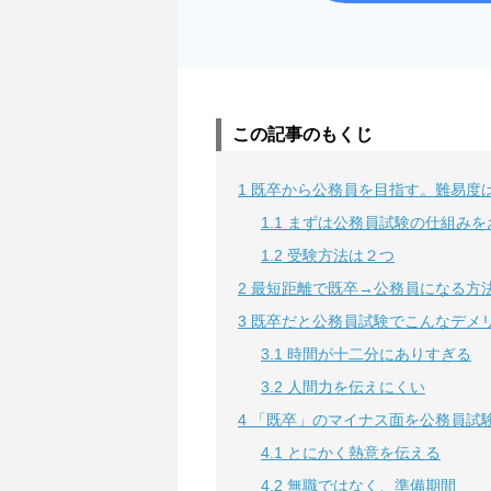
この記事のもくじ
1
既卒から公務員を目指す。難易度
1.1
まずは公務員試験の仕組みを
1.2
受験方法は２つ
2
最短距離で既卒→公務員になる方
3
既卒だと公務員試験でこんなデメ
3.1
時間が十二分にありすぎる
3.2
人間力を伝えにくい
4
「既卒」のマイナス面を公務員試
4.1
とにかく熱意を伝える
4.2
無職ではなく、準備期間