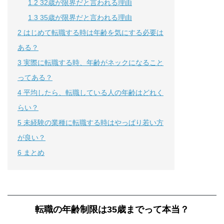
1.2
32歳が限界だと言われる理由
1.3
35歳が限界だと言われる理由
2
はじめて転職する時は年齢を気にする必要は
ある？
3
実際に転職する時、年齢がネックになること
ってある？
4
平均したら、転職している人の年齢はどれく
らい？
5
未経験の業種に転職する時はやっぱり若い方
が良い？
6
まとめ
転職の年齢制限は35歳までって本当？