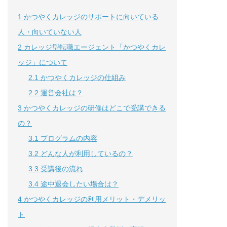
1
かつやくカレッジのサポートに向いている
人・向いていない人
2
カレッジ型転職エージェント「かつやくカレ
ッジ」について
2.1
かつやくカレッジの仕組み
2.2
運営会社は？
3
かつやくカレッジの研修はどこで受講できる
の？
3.1
プログラムの内容
3.2
どんな人が利用しているの？
3.3
受講後の流れ
3.4
途中退会したい場合は？
4
かつやくカレッジの利用メリット・デメリッ
ト