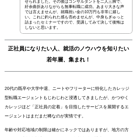
せられました。その後はコンサルタントを二人三脚で、
紆余曲折ありながらも無事転職に成功。あまり大きな声
では言えませんが、就職祝い金の10万円も非常に嬉し
い。これに釣られた感も否めませんが、中身もぎゅっと
詰まったセミナーですので、受講してみて決して後悔は
しないと思います。
正社員になりたい人、就活のノウハウを知りたい
若年層、集まれ！
20代の既卒や大学中退、ニートやフリーターに特化したカレッジ
型転職エージェントもじわじわと浸透してきましたが、かつやく
カレッジほど「正社員の定着」を目指したサービスを展開するエ
ージェントはまだまだ稀なのが実情です。
年齢や対応地域の制限は確かにネックではありますが、地方の方