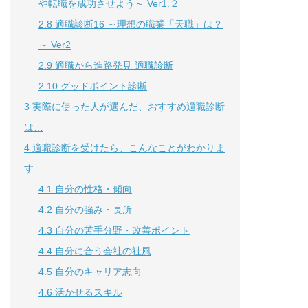
や転職を成功させよう～ Ver1.２
2.8
適職診断16 ～理想の職業「天職」は？
～ Ver2
2.9
適職から進路発見 適職診断
2.10
グッドポイント診断
3
実際に使った人が選んだ、おすすめ適職診断
は…
4
適職診断を受けたら、こんなことがわかりま
す
4.1
自分の性格・傾向
4.2
自分の強み・長所
4.3
自分の苦手分野・改善ポイント
4.4
自分に合う会社の社風
4.5
自分のキャリア志向
4.6
活かせるスキル