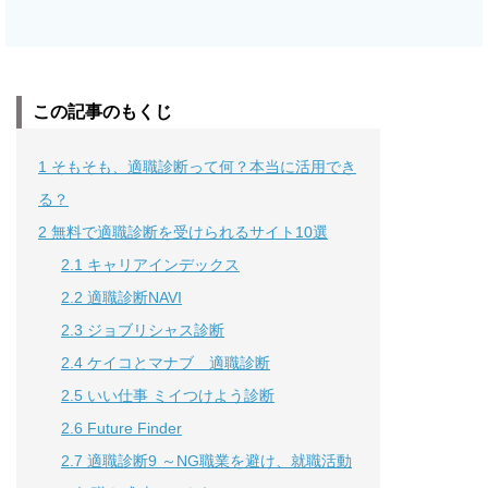
この記事のもくじ
1
そもそも、適職診断って何？本当に活用でき
る？
2
無料で適職診断を受けられるサイト10選
2.1
キャリアインデックス
2.2
適職診断NAVI
2.3
ジョブリシャス診断
2.4
ケイコとマナブ 適職診断
2.5
いい仕事 ミイつけよう診断
2.6
Future Finder
2.7
適職診断9 ～NG職業を避け、就職活動