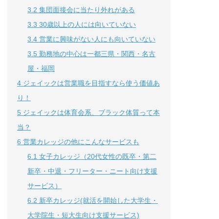
3.2
集団面接会に当たり外れがある
3.3
30歳以上の人には向いていない
3.4
営業に興味がない人にも向いていない
3.5
勤務地の中心は一都三県・関西・名古
屋・福岡
4
ジェイックは営業職を目指すなら使う価値あ
り！
5
ジェイックは体育会系、ブラック体質って本
当？
6
営業カレッジの他にこんなサービスも
6.1
女子カレッジ（20代女性の既卒・第二
新卒・中退・フリーター・ニート向け支援
サービス）
6.2
新卒カレッジ(就活を開始した大学生・
大学院生・短大生向け支援サービス)