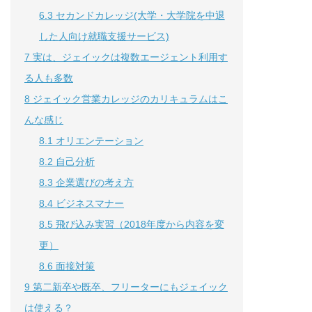
6.3
セカンドカレッジ(大学・大学院を中退
した人向け就職支援サービス)
7
実は、ジェイックは複数エージェント利用す
る人も多数
8
ジェイック営業カレッジのカリキュラムはこ
んな感じ
8.1
オリエンテーション
8.2
自己分析
8.3
企業選びの考え方
8.4
ビジネスマナー
8.5
飛び込み実習（2018年度から内容を変
更）
8.6
面接対策
9
第二新卒や既卒、フリーターにもジェイック
は使える？