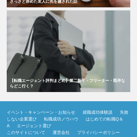
さっさと辞めた友人に先を越された話
【転職エージェント評判まとめ】第二新卒・フリーター・既卒な
らどこ行く？
イベント・キャンペーン・お知らせ
就職成功体験談
失敗
しない企業選び
転職成功ノウハウ
はじめての転職Q＆
A
エージェント選び
このサイトについて
運営会社
プライバシーポリシー