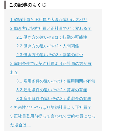
この記事のもくじ
1
契約社員と正社員の大きな違いはズバリ
2
働き方は契約社員と正社員でどう変わる？
2.1
働き方の違いその1：転勤の可能性
2.2
働き方の違いその2：人間関係
2.3
働き方の違いその3：副業の可否
3
雇用条件では契約社員より正社員の方が有
利？
3.1
雇用条件の違いその1：雇用期間の有無
3.2
雇用条件の違いその2：賞与の有無
3.3
雇用条件の違いその3：退職金の有無
4
将来性だとやっぱり契約社員より正社員？
5
正社員登用前提って言われて契約社員になっ
た場合は…