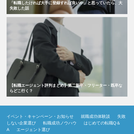
「転職したければ大手に登録すれば良いや」と思っていたら、大
失敗した話
【転職エージェント評判まとめ】第二新卒・フリーター・既卒な
らどこ行く？
イベント・キャンペーン・お知らせ
就職成功体験談
失敗
しない企業選び
転職成功ノウハウ
はじめての転職Q＆
A
エージェント選び