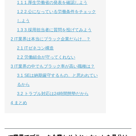
1.1
1.厚生労働省の発表を確認しよう
1.2
2.公になっている労働条件をチェック
しよう
1.3
3.採用担当者に質問を投げてみよう
2
IT業界は本当にブラック企業だらけ…？
2.1
ITゼネコン構造
2.2
労働組合が守ってくれない
3
IT業界の中でもブラック率が高い職種は？
3.1
SEは納期厳守するもの、と思われてい
るから
3.2
トラブル対応は24時間態勢だから
4
まとめ