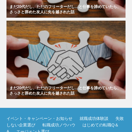
まだ20代だし、ただのフリーターだし…と仕事を諦めていたら、
さっさと辞めた友人に先を越された話
まだ20代だし、ただのフリーターだし…と仕事を諦めていたら、
さっさと辞めた友人に先を越された話
イベント・キャンペーン・お知らせ
就職成功体験談
失敗
しない企業選び
転職成功ノウハウ
はじめての転職Q＆
A
エージェント選び