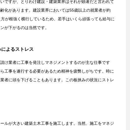
多いですが、とりわけ建設・建築業界はそれが顕著だと言われて
齢化があります。建設業界においては55歳以上の就業者が約
え方が根強く横行しているため、若手はいくら頑張っても給与に
ョンが下がるのは当然です。
みによるストレス
下請け業者に工事を発注しマネジメントするのが主な仕事です
がら工事を遂行する必要があるため精神を疲弊しがちです。時に
け業者に頭を下げることもあります。この板挟みの状況にストレ
ケールが大きい建築土木工事を施工します。当然、施工をマネジ