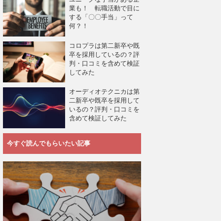
業も！ 転職活動で目に
する「〇〇手当」って
何？！
コロプラは第二新卒や既
卒を採用しているの？評
判・口コミを含めて検証
してみた
オーディオテクニカは第
二新卒や既卒を採用して
いるの？評判・口コミを
含めて検証してみた
今すぐ読んでもらいたい記事