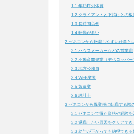
1.1
年功序列体質
1.2
クライアントと下請けとの板
1.3
長時間労働
1.4
転勤が多い
2
ゼネコンから転職しやすい仕事と
2.1
ハウスメーカーなどの営業職
2.2
不動産開発業（デベロッパー
2.3
地方公務員
2.4
WEB業界
2.5
製造業
2.6
設計士
3
ゼネコンから異業種に転職する際
3.1
ゼネコンで得た資格や経験を
3.2
退職したい原因をクリアでき
3.3
給与が下がっても納得できる