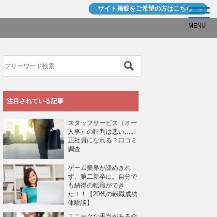
サイト掲載を
ご希望の方はこちら
MENU
注目されている記事
スタッフサービス（オー
人事）の評判は悪い…。
正社員になれる？口コミ
調査
ゲーム業界が諦めきれ
ず、第二新卒に。自分で
も納得の転職ができ
た！！【20代の転職成功
体験談】
ユニークな手当がある企