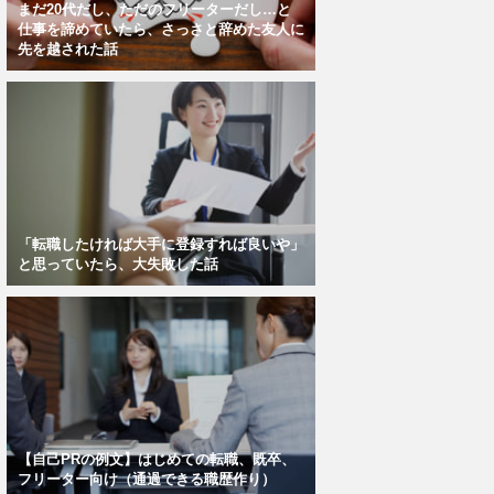
まだ20代だし、ただのフリーターだし…と
仕事を諦めていたら、さっさと辞めた友人に
先を越された話
「転職したければ大手に登録すれば良いや」
と思っていたら、大失敗した話
【自己PRの例文】はじめての転職、既卒、
フリーター向け（通過できる職歴作り）