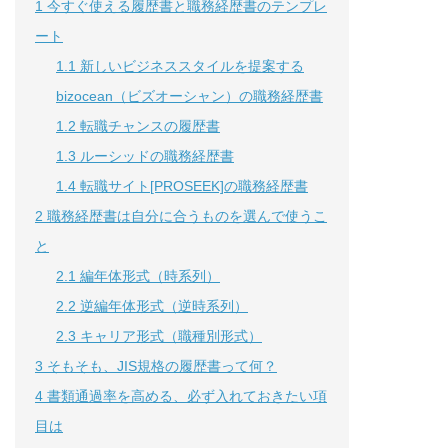
1
今すぐ使える履歴書と職務経歴書のテンプレ
ート
1.1
新しいビジネススタイルを提案する
bizocean（ビズオーシャン）の職務経歴書
1.2
転職チャンスの履歴書
1.3
ルーシッドの職務経歴書
1.4
転職サイト[PROSEEK]の職務経歴書
2
職務経歴書は自分に合うものを選んで使うこ
と
2.1
編年体形式（時系列）
2.2
逆編年体形式（逆時系列）
2.3
キャリア形式（職種別形式）
3
そもそも、JIS規格の履歴書って何？
4
書類通過率を高める、必ず入れておきたい項
目は