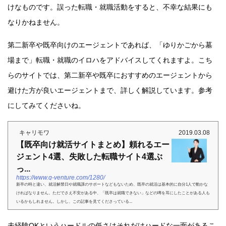
けなものです。誤った転職・就職活動をすると、不幸な結果にも
なりかねません。
第二新卒や既卒向けのエージェントであれば、「ゆりかごから墓
場まで」転職・就職のイロハをアドバイスしてくれますよ。こち
らのサイトでは、第二新卒や既卒におすすめのエージェントから
避けた方が良いエージェントまで、詳しく解説しています。参考
にしてみてくださいね。
キャリモワ
2019.03.08
【既卒向け就活サイトまとめ】頼れるエー
ジェント4選、失敗した転職サイト4選ぶ
っ...
https://www.q-venture.com/1280/
新卒の時と違い、就活解禁日や就職課のサポートなどもないため、既卒の就活は基本的に自分1人で動かな
ければなりません。ただでさえ不安がある中、「既卒は就職できない」などの噂を耳にしたことがある人も
いるかもしれません。しかし、この記事を見てくださっている...
未経験OKというハードルの低さはそれだけハードな一面があるこ