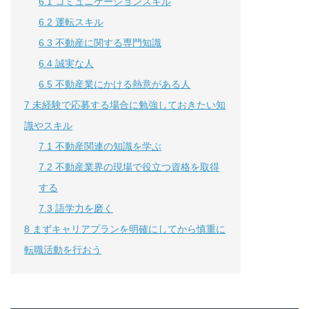
6.1
コミュニケーションスキル
6.2
運転スキル
6.3
不動産に関する専門知識
6.4
誠実な人
6.5
不動産業にかける熱意がある人
7
未経験で応募する場合に勉強しておきたい知
識やスキル
7.1
不動産関連の知識を学ぶ
7.2
不動産業界の現場で役立つ資格を取得
する
7.3
語学力を磨く
8
まずキャリアプランを明確にしてから慎重に
転職活動を行おう