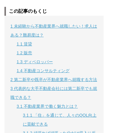
この記事のもくじ
1
未経験から不動産業界へ就職したい！求人は
ある？難易度は？
1.1
賃貸
1.2
販売
1.3
ディベロッパー
1.4
不動産コンサルティング
2
第二新卒や既卒が不動産業界へ就職する方法
3
代表的な大手不動産会社には第二新卒でも就
職できる？
3.1
不動産業界で働く魅力とは？
3.1.1
「住」を通じて、人々のQOL向上
に貢献できる
3.1.2
頑張れば頑張った分だけ収入に反