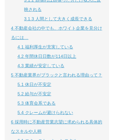
映される
3.1.3
人間として大きく成長できる
4
不動産会社の中でも、ホワイト企業を見分け
るには…
4.1
福利厚生が充実している
4.2
年間休日日数が114日以上
4.3
業績が安定している
5
不動産業界がブラックと言われる理由って？
5.1
休日が不安定
5.2
給与が不安定
5.3
体育会系である
5.4
クレームが避けられない
6
採用時に不動産営業志望に求められる具体的
なスキルや人柄