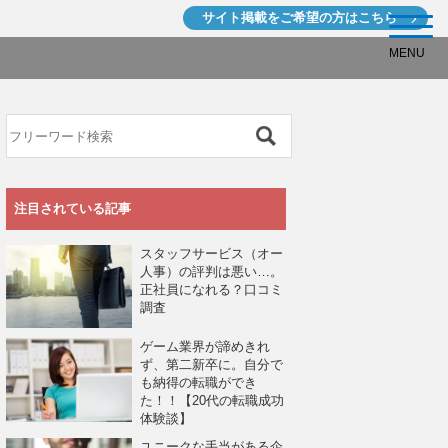
サイト掲載を
ご希望の方はこちら
MENU
注目されている記事
スタッフサービス（オー
人事）の評判は悪い…。
正社員になれる？口コミ
調査
ゲーム業界が諦めきれ
ず、第二新卒に。自分で
も納得の転職ができ
た！！【20代の転職成功
体験談】
ユニークな手当がある企