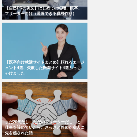
【自己PRの例文】はじめての転職、既卒、
フリーター向け（通過できる職歴作り）
【既卒向け就活サイトまとめ】頼れるエージ
ェント4選、失敗した転職サイト4選ぶっち
ゃけました
まだ20代だし、ただのフリーターだし…と
仕事を諦めていたら、さっさと辞めた友人に
先を越された話