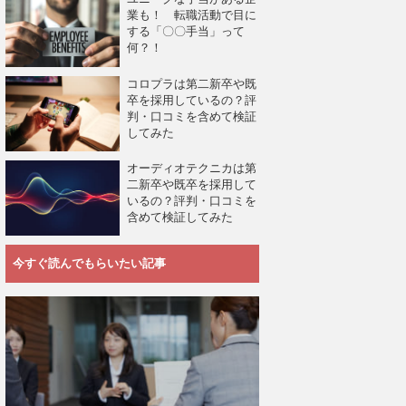
業も！ 転職活動で目に
する「〇〇手当」って
何？！
コロプラは第二新卒や既
卒を採用しているの？評
判・口コミを含めて検証
してみた
オーディオテクニカは第
二新卒や既卒を採用して
いるの？評判・口コミを
含めて検証してみた
今すぐ読んでもらいたい記事