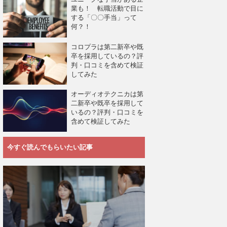
業も！ 転職活動で目に
する「〇〇手当」って
何？！
コロプラは第二新卒や既
卒を採用しているの？評
判・口コミを含めて検証
してみた
オーディオテクニカは第
二新卒や既卒を採用して
いるの？評判・口コミを
含めて検証してみた
今すぐ読んでもらいたい記事