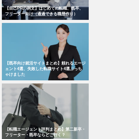
【自己PRの例文】はじめての転職、既卒、
フリーター向け（通過できる職歴作り）
【既卒向け就活サイトまとめ】頼れるエージ
ェント4選、失敗した転職サイト4選ぶっち
ゃけました
【転職エージェント評判まとめ】第二新卒・
フリーター・既卒ならどこ行く？