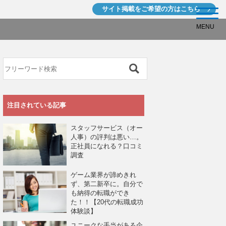
サイト掲載を
ご希望の方はこちら
MENU
注目されている記事
スタッフサービス（オー
人事）の評判は悪い…。
正社員になれる？口コミ
調査
ゲーム業界が諦めきれ
ず、第二新卒に。自分で
も納得の転職ができ
た！！【20代の転職成功
体験談】
ユニークな手当がある企