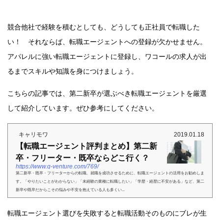
競合他社で経験を積むとしても、どうしても正社員で転職した
い！ それならば、転職エージェントへの登録が欠かせません。
アパレルに強い転職エージェントに登録し、ワコールの求人が出
るまでスキルや知識を身につけましょう。
こちらの記事では、第二新卒が選ぶべき転職エージェントを厳選
して紹介しています。ぜひ参考にしてください。
キャリモワ
2019.01.18
【転職エージェント評判まとめ】第二新
卒・フリーター・既卒ならどこ行く？
https://www.q-venture.com/769/
第二新卒・既卒・フリーターからの転職、就職を成功させるために、転職エージェントの活用をお勧めしま
す。「やりたいことがわからない」「未経験の業種に転職したい」「学歴・経歴に不安がある」など、第二
新卒や既卒だからこその悩みや不安を抱えている人も多くい...
転職エージェント選びを失敗すると転職活動そのものにブレが生