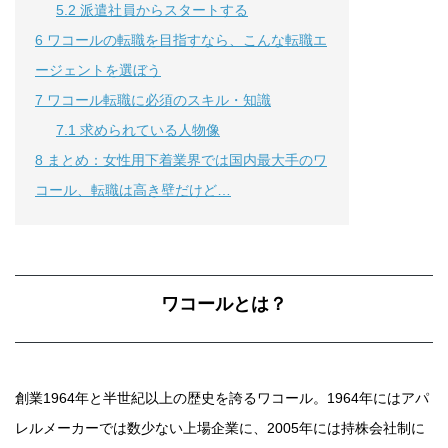
5.2
派遣社員からスタートする
6
ワコールの転職を目指すなら、こんな転職エ
ージェントを選ぼう
7
ワコール転職に必須のスキル・知識
7.1
求められている人物像
8
まとめ：女性用下着業界では国内最大手のワ
コール、転職は高き壁だけど…
ワコールとは？
創業1964年と半世紀以上の歴史を誇るワコール。1964年にはアパ
レルメーカーでは数少ない上場企業に、2005年には持株会社制に