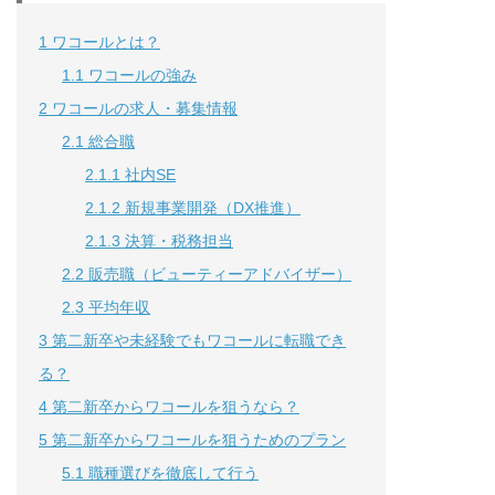
1
ワコールとは？
1.1
ワコールの強み
2
ワコールの求人・募集情報
2.1
総合職
2.1.1
社内SE
2.1.2
新規事業開発（DX推進）
2.1.3
決算・税務担当
2.2
販売職（ビューティーアドバイザー）
2.3
平均年収
3
第二新卒や未経験でもワコールに転職でき
る？
4
第二新卒からワコールを狙うなら？
5
第二新卒からワコールを狙うためのプラン
5.1
職種選びを徹底して行う