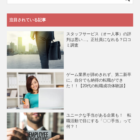
注目されている記事
スタッフサービス（オー人事）の評
判は悪い…。正社員になれる？口コ
ミ調査
ゲーム業界が諦めきれず、第二新卒
に。自分でも納得の転職ができ
た！！【20代の転職成功体験談】
ユニークな手当がある企業も！ 転
職活動で目にする「〇〇手当」って
何？！