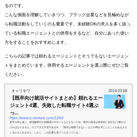
るのです。
こんな側面を理解していきつつ、ブラック企業などを見極めなが
ら転職活動をしていくのも重要です。未経験OKの求人を多く扱っ
ている転職エージェントとの併用をするなど、自分にあった使い
方をすることをおすすめします。
こちらの記事では頼れるエージェントとそうでもないエージェン
トをまとめています。併用するエージェントを選ぶ際にぜひご覧
ください。
キャリモワ
2019.03.08
【既卒向け就活サイトまとめ】頼れるエー
ジェント4選、失敗した転職サイト4選ぶ
っ...
https://www.q-venture.com/1280/
新卒の時と違い、就活解禁日や就職課のサポートなどもないため、既卒の就活は基本的に自分1人で動かな
ければなりません。ただでさえ不安がある中、「既卒は就職できない」などの噂を耳にしたことがある人も
いるかもしれません。しかし、この記事を見てくださっている...