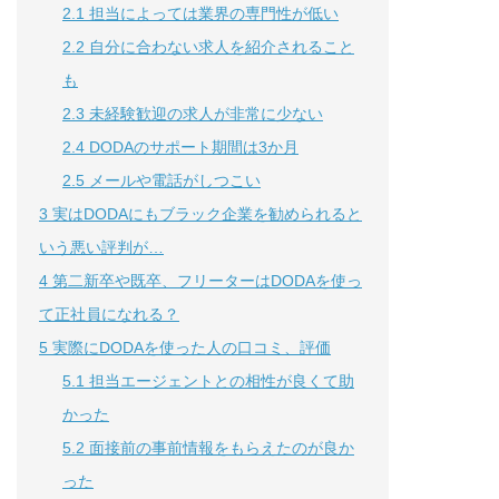
2.1
担当によっては業界の専門性が低い
2.2
自分に合わない求人を紹介されること
も
2.3
未経験歓迎の求人が非常に少ない
2.4
DODAのサポート期間は3か月
2.5
メールや電話がしつこい
3
実はDODAにもブラック企業を勧められると
いう悪い評判が…
4
第二新卒や既卒、フリーターはDODAを使っ
て正社員になれる？
5
実際にDODAを使った人の口コミ、評価
5.1
担当エージェントとの相性が良くて助
かった
5.2
面接前の事前情報をもらえたのが良か
った