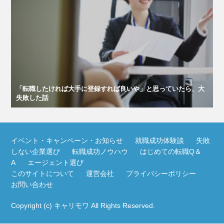
「転職したければ大手に登録すれば良いや」と思っていたら、大
失敗した話
イベント・キャンペーン・お知らせ
就職成功体験談
失敗
しない企業選び
転職成功ノウハウ
はじめての転職Q＆
A
エージェント選び
このサイトについて
運営会社
プライバシーポリシー
お問い合わせ
Copyright (c)
キャリモワ
All Rights Reserved.