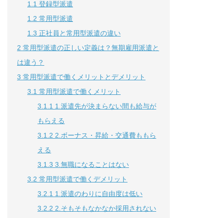
1.1
登録型派遣
1.2
常用型派遣
1.3
正社員と常用型派遣の違い
2
常用型派遣の正しい定義は？無期雇用派遣と
は違う？
3
常用型派遣で働くメリットとデメリット
3.1
常用型派遣で働くメリット
3.1.1
1.派遣先が決まらない間も給与が
もらえる
3.1.2
2.ボーナス・昇給・交通費ももら
える
3.1.3
3.無職になることはない
3.2
常用型派遣で働くデメリット
3.2.1
1.派遣のわりに自由度は低い
3.2.2
2.そもそもなかなか採用されない