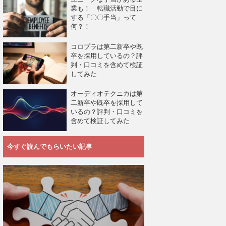
業も！ 転職活動で目に
する「〇〇手当」って
何？！
コロプラは第二新卒や既
卒を採用しているの？評
判・口コミを含めて検証
してみた
オーディオテクニカは第
二新卒や既卒を採用して
いるの？評判・口コミを
含めて検証してみた
今すぐ読んでもらいたい記事