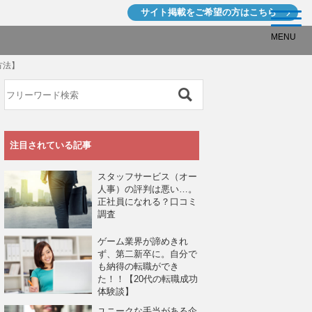
サイト掲載を
ご希望の方はこちら
MENU
方法】
注目されている記事
スタッフサービス（オー
人事）の評判は悪い…。
正社員になれる？口コミ
調査
ゲーム業界が諦めきれ
ず、第二新卒に。自分で
も納得の転職ができ
た！！【20代の転職成功
体験談】
ユニークな手当がある企