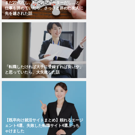
まだ20代だし、ただのフリーターだし…と
仕事を諦めていたら、さっさと辞めた友人に
先を越された話
「転職したければ大手に登録すれば良いや」
と思っていたら、大失敗した話
【既卒向け就活サイトまとめ】頼れるエージ
ェント4選、失敗した転職サイト4選ぶっち
ゃけました