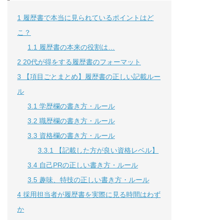
1
履歴書で本当に見られているポイントはど
こ？
1.1
履歴書の本来の役割は…
2
20代が得をする履歴書のフォーマット
3
【項目ごとまとめ】履歴書の正しい記載ルー
ル
3.1
学歴欄の書き方・ルール
3.2
職歴欄の書き方・ルール
3.3
資格欄の書き方・ルール
3.3.1
【記載した方が良い資格レベル】
3.4
自己PRの正しい書き方・ルール
3.5
趣味、特技の正しい書き方・ルール
4
採用担当者が履歴書を実際に見る時間はわず
か