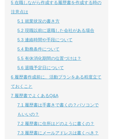
5
在職しながら作成する履歴書を作成する時の
注意点は
5.1
就業状況の書き方
5.2
現職以前に退職した会社がある場合
5.3
連絡時間や手段について
5.4
勤務条件について
5.5
有休消化期間の位置づけは？
5.6
退職予定日について
6
履歴書作成前に、活動プランをある程度立て
ておくこと
7
履歴書でよくあるQ&A
7.1
履歴書は手書きで書くの？パソコンで
もいいの？
7.2
履歴書に住所はどのように書くの？
7.3
履歴書にメールアドレスは書くべき？