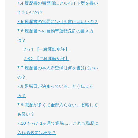
7.4
履歴書の職歴欄にアルバイト歴を書い
てもいいの？
7.5
履歴書の賞罰には何を書けばいいの？
7.6
履歴書への自動車運転免許の書き方
は？
7.6.1
【一種運転免許】
7.6.2
【二種運転免許】
7.7
履歴書の本人希望欄は何を書けばいい
の？
7.8
退職日が決まっている。どう伝えた
ら？
7.9
職歴が多くて全部入らない。省略して
も良い？
7.10
たった1ヶ月で退職…。これも職歴に
入れる必要はある？