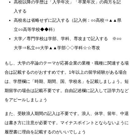
高校以降の学歴は「入学年次」「卒業年次」の両方を記
入する
高校名は省略せずに記入する（記入例：○○高校⇒▲▲県
立○○高等学校◆◆科）
大学／専門学校は学部、学科、専攻まで記入する ※○○
大学⇒私立○○大学▲▲学部◇◇学科☆☆専攻
もし、大学の卒論のテーマが応募企業の業種・職種に関連する場
合は記載するのがおすすめです。1年以上の留学経験がある場合
は、学歴欄に「時期、期間、国、学校名」を記載しましょう。短
期留学の場合は記載不要です。自由記述欄に記入して語学力など
をアピールしましょう
また、受験浪人期間の記入は不要です。浪人、休学、留年、中退
は書き方に注意が必要です。マイナスポイントとならないように
履歴書に理由を記載するのがいいでしょう