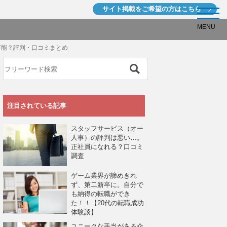
サイト掲載を
ご希望の方はこちら
MENU
可能？評判・口コミまとめ
注目されている記事
スタッフサービス（オー
人事）の評判は悪い…。
正社員になれる？口コミ
調査
ゲーム業界が諦めきれ
ず、第二新卒に。自分で
も納得の転職ができ
た！！【20代の転職成功
体験談】
ユニークな手当がある企