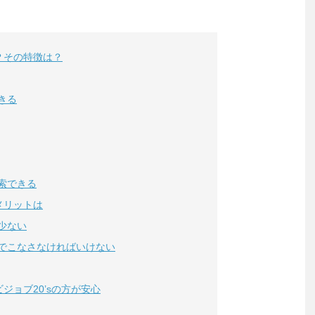
？その特徴は？
きる
索できる
メリットは
少ない
でこなさなければいけない
ョブ20’sの方が安心