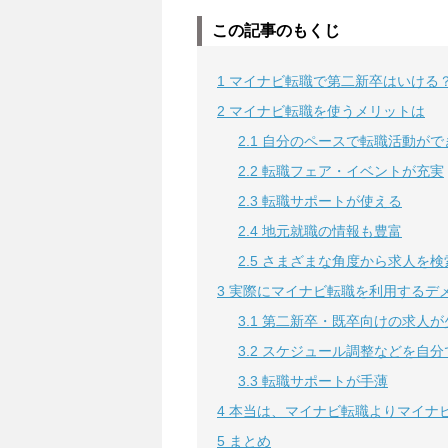
この記事のもくじ
1
マイナビ転職で第二新卒はいける
2
マイナビ転職を使うメリットは
2.1
自分のペースで転職活動がで
2.2
転職フェア・イベントが充実
2.3
転職サポートが使える
2.4
地元就職の情報も豊富
2.5
さまざまな角度から求人を検
3
実際にマイナビ転職を利用するデ
3.1
第二新卒・既卒向けの求人が
3.2
スケジュール調整などを自分
3.3
転職サポートが手薄
4
本当は、マイナビ転職よりマイナビジ
5
まとめ