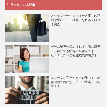
注目されている記事
スタッフサービス（オー人事）の評
判は悪い…。正社員になれる？口コ
ミ調査
ゲーム業界が諦めきれず、第二新卒
に。自分でも納得の転職ができ
た！！【20代の転職成功体験談】
ユニークな手当がある企業も！ 転
職活動で目にする「〇〇手当」って
何？！