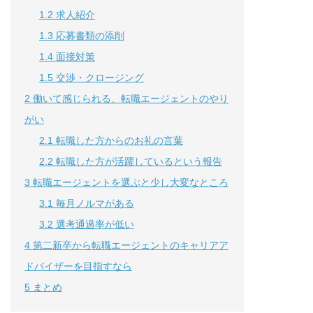
1.2
求人紹介
1.3
応募書類の添削
1.4
面接対策
1.5
交渉・クロージング
2
働いて感じられる、転職エージェントのやり
がい
2.1
転職した方からのお礼の言葉
2.2
転職した方が活躍しているという報告
3
転職エージェントを選ぶと少し大変なところ
3.1
毎月ノルマがある
3.2
選考通過率が低い
4
第二新卒から転職エージェントのキャリアア
ドバイザーを目指すなら
5
まとめ