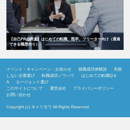
【自己PRの例文】はじめての転職、既卒、フリーター向け（通過
できる職歴作り）
イベント・キャンペーン・お知らせ
就職成功体験談
失敗
しない企業選び
転職成功ノウハウ
はじめての転職Q＆
A
エージェント選び
このサイトについて
運営会社
プライバシーポリシー
お問い合わせ
Copyright (c)
キャリモワ
All Rights Reserved.