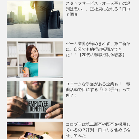
スタッフサービス（オー人事）の評
判は悪い…。正社員になれる？口コ
ミ調査
ゲーム業界が諦めきれず、第二新卒
に。自分でも納得の転職ができ
た！！【20代の転職成功体験談】
ユニークな手当がある企業も！ 転
職活動で目にする「〇〇手当」って
何？！
コロプラは第二新卒や既卒を採用し
ているの？評判・口コミを含めて検
証してみた