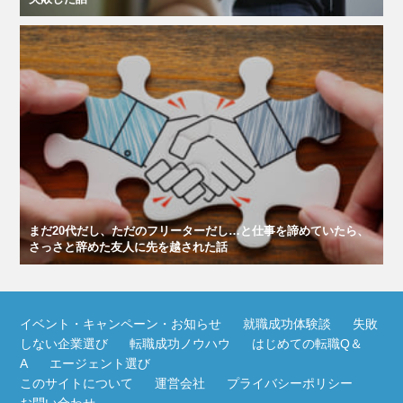
まだ20代だし、ただのフリーターだし…と仕事を諦めていたら、
さっさと辞めた友人に先を越された話
イベント・キャンペーン・お知らせ
就職成功体験談
失敗
しない企業選び
転職成功ノウハウ
はじめての転職Q＆
A
エージェント選び
このサイトについて
運営会社
プライバシーポリシー