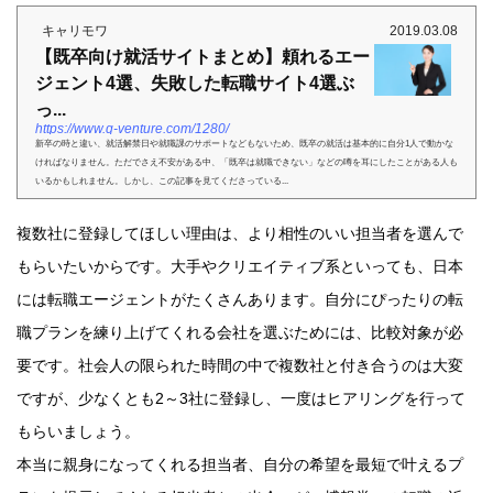
キャリモワ
2019.03.08
【既卒向け就活サイトまとめ】頼れるエー
ジェント4選、失敗した転職サイト4選ぶ
っ...
https://www.q-venture.com/1280/
新卒の時と違い、就活解禁日や就職課のサポートなどもないため、既卒の就活は基本的に自分1人で動かな
ければなりません。ただでさえ不安がある中、「既卒は就職できない」などの噂を耳にしたことがある人も
いるかもしれません。しかし、この記事を見てくださっている...
複数社に登録してほしい理由は、より相性のいい担当者を選んで
もらいたいからです。大手やクリエイティブ系といっても、日本
には転職エージェントがたくさんあります。自分にぴったりの転
職プランを練り上げてくれる会社を選ぶためには、比較対象が必
要です。社会人の限られた時間の中で複数社と付き合うのは大変
ですが、少なくとも2～3社に登録し、一度はヒアリングを行って
もらいましょう。
本当に親身になってくれる担当者、自分の希望を最短で叶えるプ