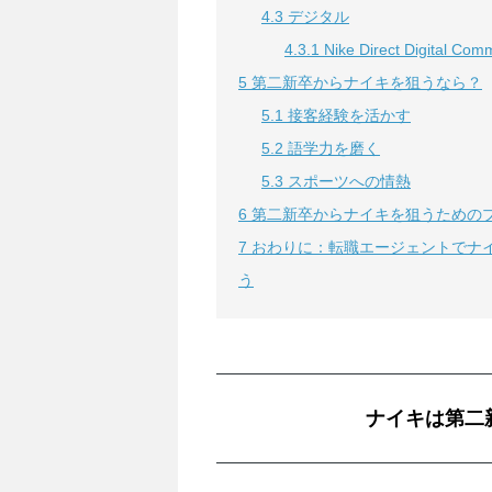
4.3
デジタル
4.3.1
Nike Direct Digital Com
5
第二新卒からナイキを狙うなら？
5.1
接客経験を活かす
5.2
語学力を磨く
5.3
スポーツへの情熱
6
第二新卒からナイキを狙うための
7
おわりに：転職エージェントでナ
う
ナイキは第二