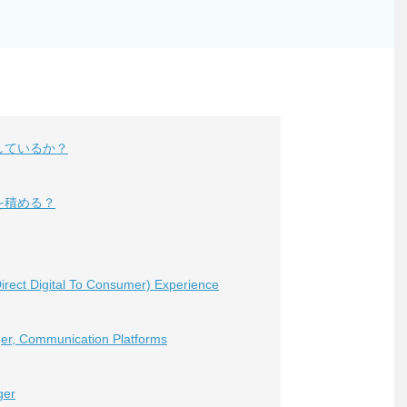
しているか？
を積める？
rect Digital To Consumer) Experience
er, Communication Platforms
ger