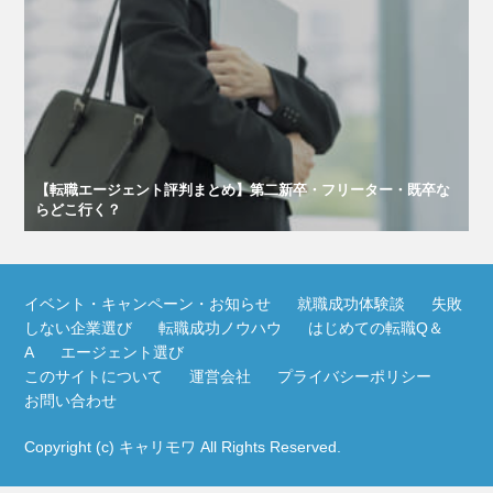
【転職エージェント評判まとめ】第二新卒・フリーター・既卒な
らどこ行く？
イベント・キャンペーン・お知らせ
就職成功体験談
失敗
しない企業選び
転職成功ノウハウ
はじめての転職Q＆
A
エージェント選び
このサイトについて
運営会社
プライバシーポリシー
お問い合わせ
Copyright (c)
キャリモワ
All Rights Reserved.