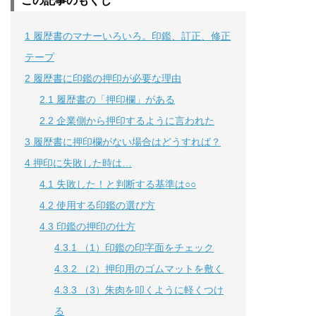
この記事のもくじ
1
履歴書のマナーいろいろ。印鑑、訂正、修正
テープ
2
履歴書に印鑑の押印が必要な理由
2.1
履歴書の「押印欄」がある
2.2
企業側から押印するように言われた
3
履歴書に押印欄がない場合はどうすれば？
4
押印に失敗した時は…
4.1
失敗した！と判断する基準は○○
4.2
使用する印鑑の選び方
4.3
印鑑の押印の仕方
4.3.1
（1）印鑑の印字面をチェック
4.3.2
（2）押印用のゴムマットを敷く
4.3.3
（3）朱肉を叩くように軽くつけ
る