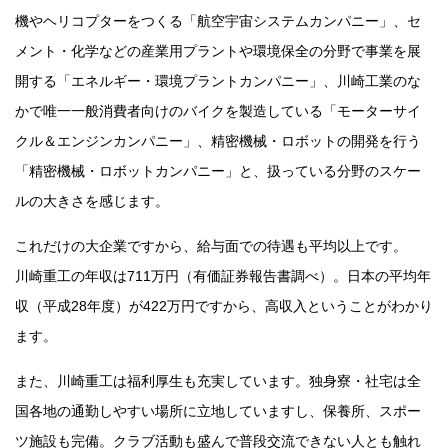
機やヘリコプターをつくる「航空宇宙システムカンパニー」、セ
メント・化学などの産業用プラントや環境保全の分野で事業を展
開する「エネルギー・環境プラントカンパニー」、川崎工業のな
かで唯一一般消費者向けのバイクを製造している「モーターサイ
クル＆エンジンカンパニー」、精密機械・ロボットの開発を行う
「精密機械・ロボットカンパニー」と、扱っている分野のスケー
ルの大きさを感じます。
これだけの大企業ですから、給与面での待遇も平均以上です。
川崎重工の年収は711万円（有価証券報告書調べ）。日本の平均年
収（平成28年度）が422万円ですから、高収入ということがわかり
ます。
また、川崎重工は福利厚生も充実しています。独身寮・社宅は全
国各地の通勤しやすい場所に立地していますし、保養所、スポー
ツ施設も完備。クラブ活動も盛んで普段交流できない人とも触れ