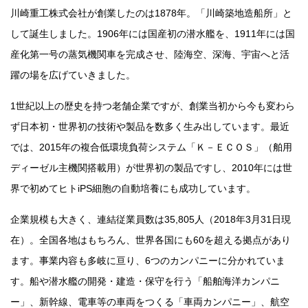
川崎重工株式会社が創業したのは1878年。「川崎築地造船所」と
して誕生しました。1906年には国産初の潜水艦を、1911年には国
産化第一号の蒸気機関車を完成させ、陸海空、深海、宇宙へと活
躍の場を広げていきました。
1世紀以上の歴史を持つ老舗企業ですが、創業当初から今も変わら
ず日本初・世界初の技術や製品を数多く生み出しています。最近
では、2015年の複合低環境負荷システム「Ｋ－ＥＣＯＳ」（舶用
ディーゼル主機関搭載用）が世界初の製品ですし、2010年には世
界で初めてヒトiPS細胞の自動培養にも成功しています。
企業規模も大きく、連結従業員数は35,805人（2018年3月31日現
在）。全国各地はもちろん、世界各国にも60を超える拠点があり
ます。事業内容も多岐に亘り、6つのカンパニーに分かれていま
す。船や潜水艦の開発・建造・保守を行う「船舶海洋カンパニ
ー」、新幹線、電車等の車両をつくる「車両カンパニー」、航空