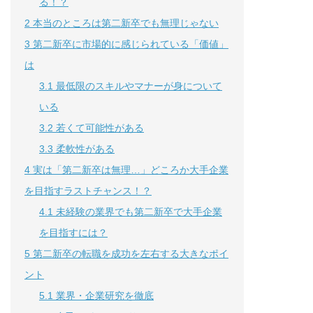
る！？
2
本当のところは第二新卒でも無理じゃない
3
第二新卒に市場的に感じられている「価値」
は
3.1
最低限のスキルやマナーが身について
いる
3.2
若くて可能性がある
3.3
柔軟性がある
4
実は「第二新卒は無理…」どころか大手企業
を目指すラストチャンス！？
4.1
未経験の業界でも第二新卒で大手企業
を目指すには？
5
第二新卒の転職を成功を左右する大きなポイ
ント
5.1
業界・企業研究を徹底