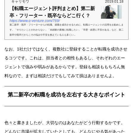
キャリモワ
2019.01.18
【転職エージェント評判まとめ】第二新
卒・フリーター・既卒ならどこ行く？
https://www.q-venture.com/769/
第二新卒・既卒・フリーターからの転職、就職を成功させるために、転職エージェントの活用をお勧めしま
す。「やりたいことがわからない」「未経験の業種に転職したい」「学歴・経歴に不安がある」など、第二
新卒や既卒だからこその悩みや不安を抱えている人も多くい...
なお、1社だけではなく、複数社に登録することが転職を成功させ
るコツです。これは、担当者との相性もあるし、それぞれのエー
ジェントで強みや弱みがあるからです。登録も相談ももちろん無
料なので、まずは相談だけでもしてみて損はありませんよ。
第二新卒の転職を成功を左右する大きなポイント
色々と書きましたが、大切なのはあなたがどう行動するかです。
どんなに市場が拡大していたとしても、どんなにやる気があった