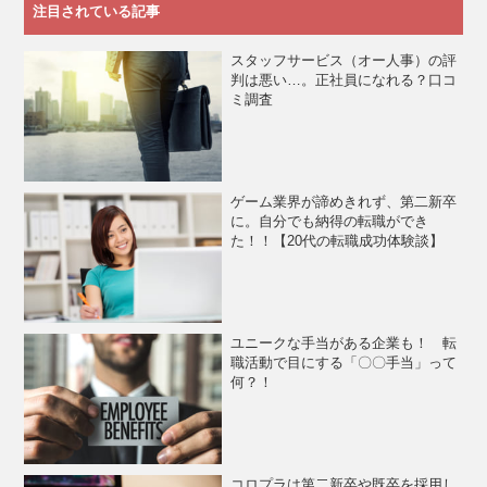
注目されている記事
スタッフサービス（オー人事）の評
判は悪い…。正社員になれる？口コ
ミ調査
ゲーム業界が諦めきれず、第二新卒
に。自分でも納得の転職ができ
た！！【20代の転職成功体験談】
ユニークな手当がある企業も！ 転
職活動で目にする「〇〇手当」って
何？！
コロプラは第二新卒や既卒を採用し