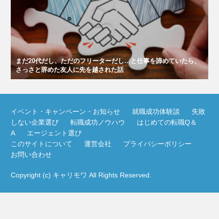
まだ20代だし、ただのフリーターだし…と仕事を諦めていたら、
さっさと辞めた友人に先を越された話
イベント・キャンペーン・お知らせ
就職成功体験談
失敗
しない企業選び
転職成功ノウハウ
はじめての転職Q＆
A
エージェント選び
このサイトについて
運営会社
プライバシーポリシー
お問い合わせ
Copyright (c)
キャリモワ
All Rights Reserved.