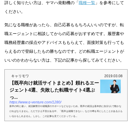
詳しく知りたい方は、ヤマハ発動機の「
職種一覧
」を参考にして
ください。
気になる職種があったら、自己応募ももちろんいいのですが、転
職エージェントに相談してからの応募がおすすめです。履歴書や
職務経歴書の採点やアドバイスももらえて、面接対策も行っても
らえるので登録したもの勝ちなのです。どの転職エージェントが
いいのかわからない方は、下記の記事から探してみてください。
キャリモワ
2019.03.08
【既卒向け就活サイトまとめ】頼れるエー
ジェント4選、失敗した転職サイト4選ぶ
っ...
https://www.q-venture.com/1280/
新卒の時と違い、就活解禁日や就職課のサポートなどもないため、既卒の就活は基本的に自分1人で動かな
ければなりません。ただでさえ不安がある中、「既卒は就職できない」などの噂を耳にしたことがある人も
いるかもしれません。しかし、この記事を見てくださっている...