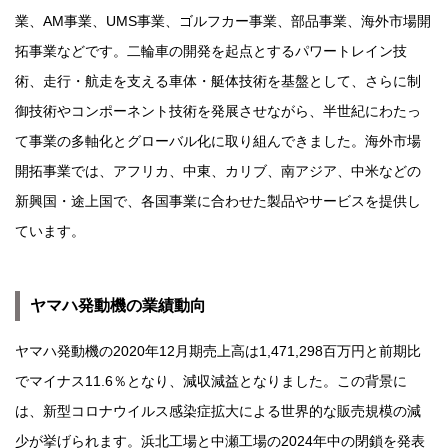
業、AM事業、UMS事業、ゴルフカー事業、部品事業、海外市場開
拓事業などです。二輪車の開発を起点とするパワートレイン技
術、走行・航走を支える車体・艇体技術を基盤として、さらに制
御技術やコンポーネント技術を発展させながら、半世紀にわたっ
て事業の多軸化とグローバル化に取り組んできました。海外市場
開拓事業では、アフリカ、中東、カリブ、南アジア、中米などの
新興国・途上国で、各国事業に合わせた製品やサービスを提供し
ています。
ヤマハ発動機の業績動向
ヤマハ発動機の2020年12月期売上高は1,471,298百万円と前期比
でマイナス11.6％となり、減収減益となりました。この背景に
は、新型コロナウイルス感染症拡大による世界的な販売規模の減
少が挙げられます。浜北工場と中瀬工場の2024年中の閉鎖を発表