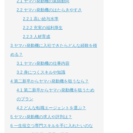
2.1
ヤマハ発動機の業績動向
2.2
ヤマハ発動機のはたらきやすさ
2.2.1
高い給与水準
2.2.2
充実の福利厚生
2.2.3
人材育成
3
ヤマハ発動機に入社できたらどんな経験を積
める？
3.1
ヤマハ発動機の仕事内容
3.2
身につくスキルや知識
4
第二新卒からヤマハ発動機を狙うなら？
4.1
第二新卒からヤマハ発動機を狙うため
のプラン
4.2
どんな転職エージェントを選ぶ？
5
ヤマハ発動機の求人や評判は？
6
一生役立つ専門スキルを手に入れたいのな