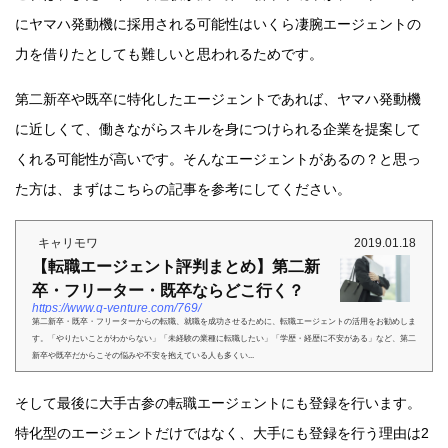
にヤマハ発動機に採用される可能性はいくら凄腕エージェントの
力を借りたとしても難しいと思われるためです。
第二新卒や既卒に特化したエージェントであれば、ヤマハ発動機
に近しくて、働きながらスキルを身につけられる企業を提案して
くれる可能性が高いです。そんなエージェントがあるの？と思っ
た方は、まずはこちらの記事を参考にしてください。
キャリモワ
2019.01.18
【転職エージェント評判まとめ】第二新
卒・フリーター・既卒ならどこ行く？
https://www.q-venture.com/769/
第二新卒・既卒・フリーターからの転職、就職を成功させるために、転職エージェントの活用をお勧めしま
す。「やりたいことがわからない」「未経験の業種に転職したい」「学歴・経歴に不安がある」など、第二
新卒や既卒だからこその悩みや不安を抱えている人も多くい...
そして最後に大手古参の転職エージェントにも登録を行います。
特化型のエージェントだけではなく、大手にも登録を行う理由は2