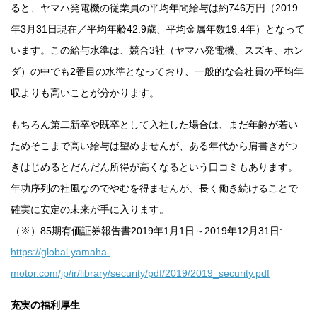
ると、ヤマハ発電機の従業員の平均年間給与は約746万円（2019
年3月31日現在／平均年齢42.9歳、平均金属年数19.4年）となって
います。この給与水準は、競合3社（ヤマハ発電機、スズキ、ホン
ダ）の中でも2番目の水準となっており、一般的な会社員の平均年
収よりも高いことが分かります。
もちろん第二新卒や既卒として入社した場合は、まだ年齢が若い
ためそこまで高い給与は望めませんが、ある年代から肩書きがつ
きはじめるとだんだん所得が高くなるという口コミもあります。
年功序列の社風なのでやむを得ませんが、長く働き続けることで
確実に安定の未来が手に入ります。
（※）85期有価証券報告書2019年1月1日～2019年12月31日:
https://global.yamaha-
motor.com/jp/ir/library/security/pdf/2019/2019_security.pdf
充実の福利厚生