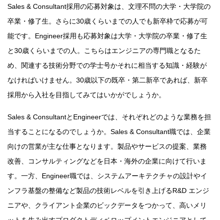
Sales & Consultant採用の応募対象は、文理不問の大学・大学院の
卒業・修了生。さらに30歳くらいまでの人でも新卒枠で応募が可
能です。Engineer採用も応募対象は大学・大学院の卒業・修了生
と30歳くらいまでの人。こちらはエンジニアの専門職となるた
め、関連する技術分野での学士号かそれに相当する知識・経験が
なければいけません。30歳以下の既卒・第二新卒であれば、新卒
採用から入社を目指してみてはいかがでしょうか。
Sales & ConsultantとEngineerでは、それぞれどのような業務を担
当することになるのでしょうか。Sales & Consultant職では、企業
向けの営業が主な仕事となります。製品やサービスの提案、業務
改善、コンサルティングなどを日本・海外の企業に向けて行いま
す。一方、Engineer職では、システムアーキテクチャの設計やイ
ンフラ基盤の整備など製品の技術レベルを引き上げるR&D エンジ
ニアや、クライアント企業のビックデータをつかって、高いメリ
ットを生み出すプロダクトディベロップメントエンジニアとして