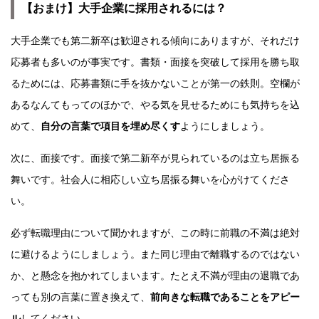
【おまけ】大手企業に採用されるには？
大手企業でも第二新卒は歓迎される傾向にありますが、それだけ
応募者も多いのが事実です。書類・面接を突破して採用を勝ち取
るためには、応募書類に手を抜かないことが第一の鉄則。空欄が
あるなんてもってのほかで、やる気を見せるためにも気持ちを込
めて、
自分の言葉で項目を埋め尽くす
ようにしましょう。
次に、面接です。面接で第二新卒が見られているのは立ち居振る
舞いです。社会人に相応しい立ち居振る舞いを心がけてくださ
い。
必ず転職理由について聞かれますが、この時に前職の不満は絶対
に避けるようにしましょう。また同じ理由で離職するのではない
か、と懸念を抱かれてしまいます。たとえ不満が理由の退職であ
っても別の言葉に置き換えて、
前向きな転職であることをアピー
ル
してください。