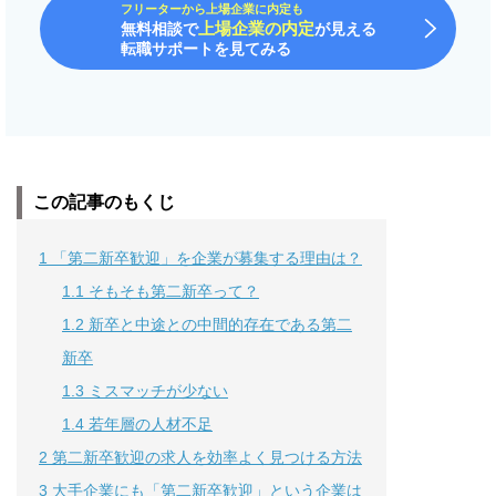
フリーターから上場企業に内定も
上場企業の内定
無料相談で
が見える
転職サポートを見てみる
この記事のもくじ
1
「第二新卒歓迎」を企業が募集する理由は？
1.1
そもそも第二新卒って？
1.2
新卒と中途との中間的存在である第二
新卒
1.3
ミスマッチが少ない
1.4
若年層の人材不足
2
第二新卒歓迎の求人を効率よく見つける方法
3
大手企業にも「第二新卒歓迎」という企業は