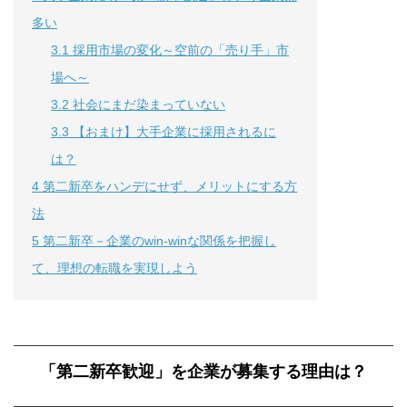
多い
3.1
採用市場の変化～空前の「売り手」市
場へ～
3.2
社会にまだ染まっていない
3.3
【おまけ】大手企業に採用されるに
は？
4
第二新卒をハンデにせず、メリットにする方
法
5
第二新卒－企業のwin-winな関係を把握し
て、理想の転職を実現しよう
「第二新卒歓迎」を企業が募集する理由は？