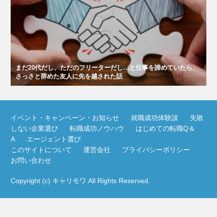
まだ20代だし、ただのフリーターだし…と仕事を諦めていたら、
さっさと辞めた友人に先を越された話
イベント・キャンペーン・お知らせ
就職成功体験談
失敗
しない企業選び
転職成功ノウハウ
はじめての転職Q＆
A
エージェント選び
このサイトについて
運営会社
プライバシーポリシー
お問い合わせ
Copyright (c)
キャリモワ
All Rights Reserved.