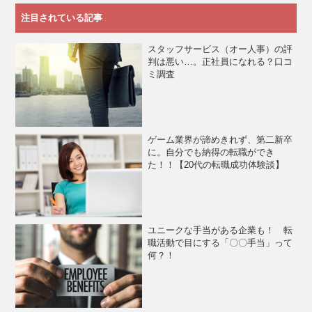
注目されている記事
スタッフサービス（オー人事）の評
判は悪い…。正社員になれる？口コ
ミ調査
ゲーム業界が諦めきれず、第二新卒
に。自分でも納得の転職ができ
た！！【20代の転職成功体験談】
ユニークな手当がある企業も！ 転
職活動で目にする「〇〇手当」って
何？！