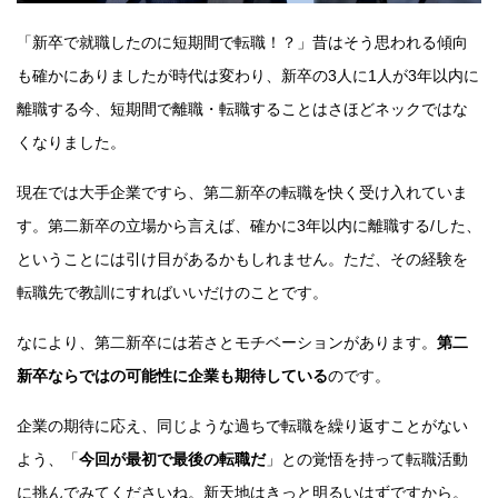
「新卒で就職したのに短期間で転職！？」昔はそう思われる傾向
も確かにありましたが時代は変わり、新卒の3人に1人が3年以内に
離職する今、短期間で離職・転職することはさほどネックではな
くなりました。
現在では大手企業ですら、第二新卒の転職を快く受け入れていま
す。第二新卒の立場から言えば、確かに3年以内に離職する/した、
ということには引け目があるかもしれません。ただ、その経験を
転職先で教訓にすればいいだけのことです。
なにより、第二新卒には若さとモチベーションがあります。
第二
新卒ならではの可能性に企業も期待している
のです。
企業の期待に応え、同じような過ちで転職を繰り返すことがない
よう、「
今回が最初で最後の転職だ
」との覚悟を持って転職活動
に挑んでみてくださいね。新天地はきっと明るいはずですから。