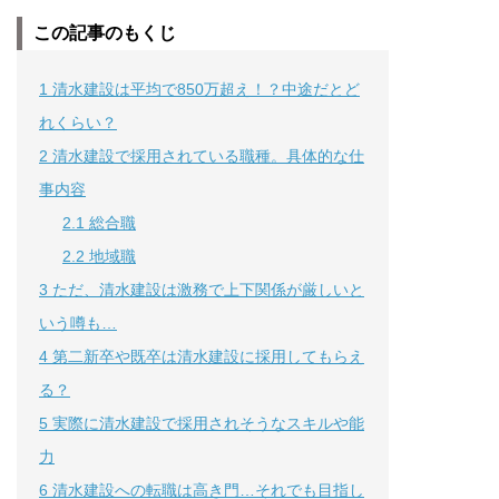
この記事のもくじ
1
清水建設は平均で850万超え！？中途だとど
れくらい？
2
清水建設で採用されている職種。具体的な仕
事内容
2.1
総合職
2.2
地域職
3
ただ、清水建設は激務で上下関係が厳しいと
いう噂も…
4
第二新卒や既卒は清水建設に採用してもらえ
る？
5
実際に清水建設で採用されそうなスキルや能
力
6
清水建設への転職は高き門…それでも目指し