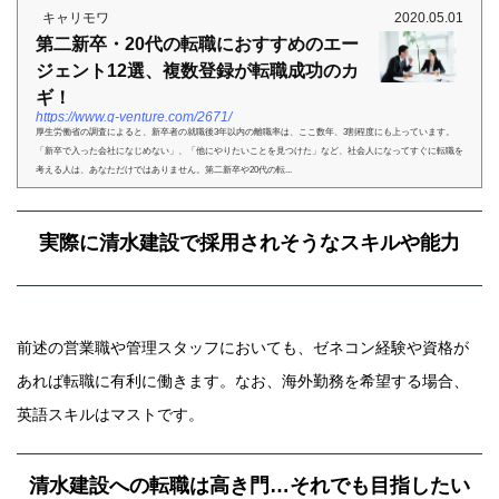
キャリモワ
2020.05.01
第二新卒・20代の転職におすすめのエー
ジェント12選、複数登録が転職成功のカ
ギ！
https://www.q-venture.com/2671/
厚生労働省の調査によると、新卒者の就職後3年以内の離職率は、ここ数年、3割程度にも上っています。
「新卒で入った会社になじめない」、「他にやりたいことを見つけた」など、社会人になってすぐに転職を
考える人は、あなただけではありません。第二新卒や20代の転...
実際に清水建設で採用されそうなスキルや能力
前述の営業職や管理スタッフにおいても、ゼネコン経験や資格が
あれば転職に有利に働きます。なお、海外勤務を希望する場合、
英語スキルはマストです。
清水建設への転職は高き門…それでも目指したい