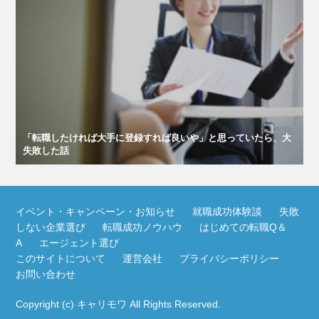
「転職したければ大手に登録すれば良いや」と思っていたら、大
失敗した話
イベント・キャンペーン・お知らせ
就職成功体験談
失敗
しない企業選び
転職成功ノウハウ
はじめての転職Q＆
A
エージェント選び
このサイトについて
運営会社
プライバシーポリシー
お問い合わせ
Copyright (c)
キャリモワ
All Rights Reserved.