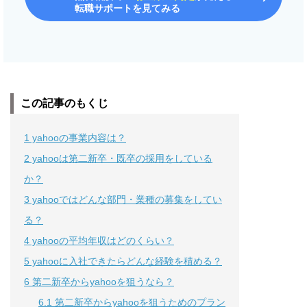
転職サポートを見てみる
この記事のもくじ
1
yahooの事業内容は？
2
yahooは第二新卒・既卒の採用をしている
か？
3
yahooではどんな部門・業種の募集をしてい
る？
4
yahooの平均年収はどのくらい？
5
yahooに入社できたらどんな経験を積める？
6
第二新卒からyahooを狙うなら？
6.1
第二新卒からyahooを狙うためのプラン